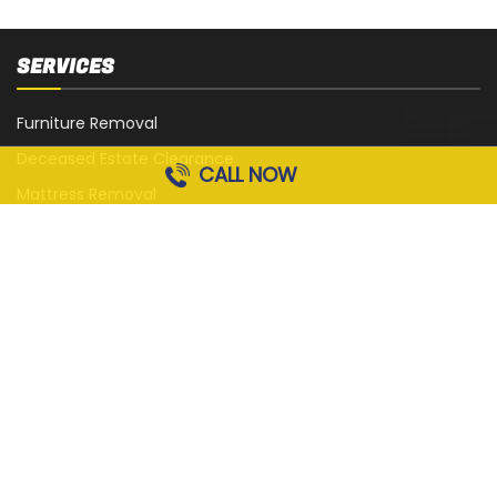
SERVICES
Furniture Removal
Deceased Estate Clearance
CALL NOW
Mattress Removal
White Goods Removal
Sofa, Couch and Lounge Removal
Office Strip-Out
Cardboard Removal
Garage Rubbish Removal
All Services
QUICK LINKS