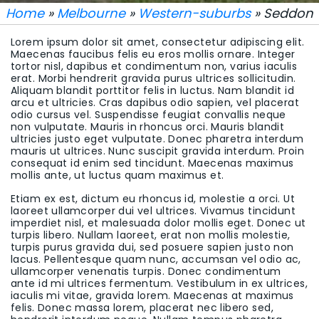
Home
»
Melbourne
»
Western-suburbs
» Seddon
Lorem ipsum dolor sit amet, consectetur adipiscing elit.
Maecenas faucibus felis eu eros mollis ornare. Integer
tortor nisl, dapibus et condimentum non, varius iaculis
erat. Morbi hendrerit gravida purus ultrices sollicitudin.
Aliquam blandit porttitor felis in luctus. Nam blandit id
arcu et ultricies. Cras dapibus odio sapien, vel placerat
odio cursus vel. Suspendisse feugiat convallis neque
non vulputate. Mauris in rhoncus orci. Mauris blandit
ultricies justo eget vulputate. Donec pharetra interdum
mauris ut ultrices. Nunc suscipit gravida interdum. Proin
consequat id enim sed tincidunt. Maecenas maximus
mollis ante, ut luctus quam maximus et.
Etiam ex est, dictum eu rhoncus id, molestie a orci. Ut
laoreet ullamcorper dui vel ultrices. Vivamus tincidunt
imperdiet nisl, et malesuada dolor mollis eget. Donec ut
turpis libero. Nullam laoreet, erat non mollis molestie,
turpis purus gravida dui, sed posuere sapien justo non
lacus. Pellentesque quam nunc, accumsan vel odio ac,
ullamcorper venenatis turpis. Donec condimentum
ante id mi ultrices fermentum. Vestibulum in ex ultrices,
iaculis mi vitae, gravida lorem. Maecenas at maximus
felis. Donec massa lorem, placerat nec libero sed,