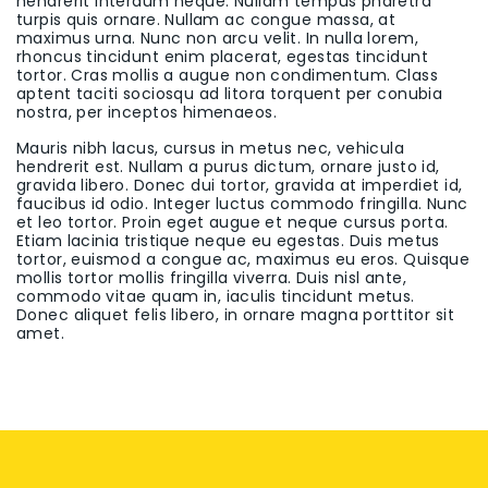
hendrerit interdum neque. Nullam tempus pharetra
turpis quis ornare. Nullam ac congue massa, at
maximus urna. Nunc non arcu velit. In nulla lorem,
rhoncus tincidunt enim placerat, egestas tincidunt
tortor. Cras mollis a augue non condimentum. Class
aptent taciti sociosqu ad litora torquent per conubia
nostra, per inceptos himenaeos.
Mauris nibh lacus, cursus in metus nec, vehicula
hendrerit est. Nullam a purus dictum, ornare justo id,
gravida libero. Donec dui tortor, gravida at imperdiet id,
faucibus id odio. Integer luctus commodo fringilla. Nunc
et leo tortor. Proin eget augue et neque cursus porta.
Etiam lacinia tristique neque eu egestas. Duis metus
tortor, euismod a congue ac, maximus eu eros. Quisque
mollis tortor mollis fringilla viverra. Duis nisl ante,
commodo vitae quam in, iaculis tincidunt metus.
Donec aliquet felis libero, in ornare magna porttitor sit
amet.