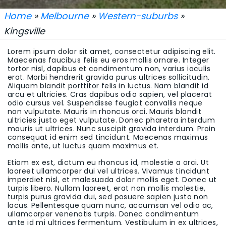
Home
»
Melbourne
»
Western-suburbs
»
Kingsville
Lorem ipsum dolor sit amet, consectetur adipiscing elit.
Maecenas faucibus felis eu eros mollis ornare. Integer
tortor nisl, dapibus et condimentum non, varius iaculis
erat. Morbi hendrerit gravida purus ultrices sollicitudin.
Aliquam blandit porttitor felis in luctus. Nam blandit id
arcu et ultricies. Cras dapibus odio sapien, vel placerat
odio cursus vel. Suspendisse feugiat convallis neque
non vulputate. Mauris in rhoncus orci. Mauris blandit
ultricies justo eget vulputate. Donec pharetra interdum
mauris ut ultrices. Nunc suscipit gravida interdum. Proin
consequat id enim sed tincidunt. Maecenas maximus
mollis ante, ut luctus quam maximus et.
Etiam ex est, dictum eu rhoncus id, molestie a orci. Ut
laoreet ullamcorper dui vel ultrices. Vivamus tincidunt
imperdiet nisl, et malesuada dolor mollis eget. Donec ut
turpis libero. Nullam laoreet, erat non mollis molestie,
turpis purus gravida dui, sed posuere sapien justo non
lacus. Pellentesque quam nunc, accumsan vel odio ac,
ullamcorper venenatis turpis. Donec condimentum
ante id mi ultrices fermentum. Vestibulum in ex ultrices,