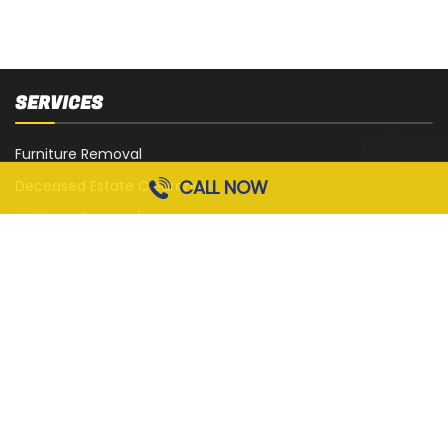
SERVICES
Furniture Removal
CALL NOW
Deceased Estate Clearance
Mattress Removal
White Goods Removal
Sofa, Couch and Lounge Removal
Office Strip-Out
Cardboard Removal
Garage Rubbish Removal
All Services