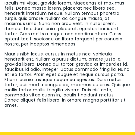
iaculis mi vitae, gravida lorem. Maecenas at maximus
felis. Donec massa lorem, placerat nec libero sed,
hendrerit interdum neque. Nullam tempus pharetra
turpis quis ornare. Nullam ac congue massa, at
maximus urna. Nunc non arcu velit. In nulla lorem,
rhoncus tincidunt enim placerat, egestas tincidunt
tortor. Cras mollis a augue non condimentum. Class
aptent taciti sociosqu ad litora torquent per conubia
nostra, per inceptos himenaeos.
Mauris nibh lacus, cursus in metus nec, vehicula
hendrerit est. Nullam a purus dictum, ornare justo id,
gravida libero. Donec dui tortor, gravida at imperdiet id,
faucibus id odio. Integer luctus commodo fringilla. Nunc
et leo tortor. Proin eget augue et neque cursus porta.
Etiam lacinia tristique neque eu egestas. Duis metus
tortor, euismod a congue ac, maximus eu eros. Quisque
mollis tortor mollis fringilla viverra. Duis nisl ante,
commodo vitae quam in, iaculis tincidunt metus.
Donec aliquet felis libero, in ornare magna porttitor sit
amet.