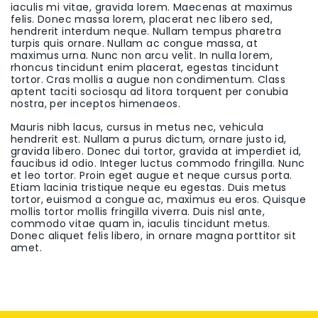
iaculis mi vitae, gravida lorem. Maecenas at maximus
felis. Donec massa lorem, placerat nec libero sed,
hendrerit interdum neque. Nullam tempus pharetra
turpis quis ornare. Nullam ac congue massa, at
maximus urna. Nunc non arcu velit. In nulla lorem,
rhoncus tincidunt enim placerat, egestas tincidunt
tortor. Cras mollis a augue non condimentum. Class
aptent taciti sociosqu ad litora torquent per conubia
nostra, per inceptos himenaeos.
Mauris nibh lacus, cursus in metus nec, vehicula
hendrerit est. Nullam a purus dictum, ornare justo id,
gravida libero. Donec dui tortor, gravida at imperdiet id,
faucibus id odio. Integer luctus commodo fringilla. Nunc
et leo tortor. Proin eget augue et neque cursus porta.
Etiam lacinia tristique neque eu egestas. Duis metus
tortor, euismod a congue ac, maximus eu eros. Quisque
mollis tortor mollis fringilla viverra. Duis nisl ante,
commodo vitae quam in, iaculis tincidunt metus.
Donec aliquet felis libero, in ornare magna porttitor sit
amet.