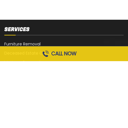
SERVICES
Furniture Removal
CALL NOW
Deceased Estate Clearance
Mattress Removal
White Goods Removal
Sofa, Couch and Lounge Removal
Office Strip-Out
Cardboard Removal
Garage Rubbish Removal
All Services