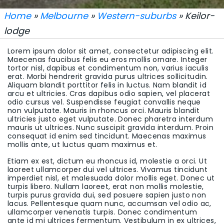
Home
»
Melbourne
»
Western-suburbs
» Keilor-
lodge
Lorem ipsum dolor sit amet, consectetur adipiscing elit.
Maecenas faucibus felis eu eros mollis ornare. Integer
tortor nisl, dapibus et condimentum non, varius iaculis
erat. Morbi hendrerit gravida purus ultrices sollicitudin.
Aliquam blandit porttitor felis in luctus. Nam blandit id
arcu et ultricies. Cras dapibus odio sapien, vel placerat
odio cursus vel. Suspendisse feugiat convallis neque
non vulputate. Mauris in rhoncus orci. Mauris blandit
ultricies justo eget vulputate. Donec pharetra interdum
mauris ut ultrices. Nunc suscipit gravida interdum. Proin
consequat id enim sed tincidunt. Maecenas maximus
mollis ante, ut luctus quam maximus et.
Etiam ex est, dictum eu rhoncus id, molestie a orci. Ut
laoreet ullamcorper dui vel ultrices. Vivamus tincidunt
imperdiet nisl, et malesuada dolor mollis eget. Donec ut
turpis libero. Nullam laoreet, erat non mollis molestie,
turpis purus gravida dui, sed posuere sapien justo non
lacus. Pellentesque quam nunc, accumsan vel odio ac,
ullamcorper venenatis turpis. Donec condimentum
ante id mi ultrices fermentum. Vestibulum in ex ultrices,