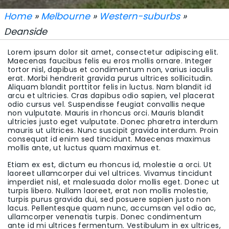
Home
»
Melbourne
»
Western-suburbs
»
Deanside
Lorem ipsum dolor sit amet, consectetur adipiscing elit.
Maecenas faucibus felis eu eros mollis ornare. Integer
tortor nisl, dapibus et condimentum non, varius iaculis
erat. Morbi hendrerit gravida purus ultrices sollicitudin.
Aliquam blandit porttitor felis in luctus. Nam blandit id
arcu et ultricies. Cras dapibus odio sapien, vel placerat
odio cursus vel. Suspendisse feugiat convallis neque
non vulputate. Mauris in rhoncus orci. Mauris blandit
ultricies justo eget vulputate. Donec pharetra interdum
mauris ut ultrices. Nunc suscipit gravida interdum. Proin
consequat id enim sed tincidunt. Maecenas maximus
mollis ante, ut luctus quam maximus et.
Etiam ex est, dictum eu rhoncus id, molestie a orci. Ut
laoreet ullamcorper dui vel ultrices. Vivamus tincidunt
imperdiet nisl, et malesuada dolor mollis eget. Donec ut
turpis libero. Nullam laoreet, erat non mollis molestie,
turpis purus gravida dui, sed posuere sapien justo non
lacus. Pellentesque quam nunc, accumsan vel odio ac,
ullamcorper venenatis turpis. Donec condimentum
ante id mi ultrices fermentum. Vestibulum in ex ultrices,