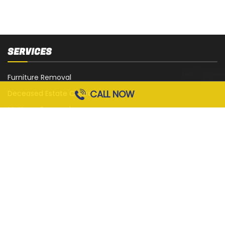
SERVICES
Furniture Removal
CALL NOW
Deceased Estate Clearance
Mattress Removal
White Goods Removal
Sofa, Couch and Lounge Removal
Office Strip-Out
Cardboard Removal
Garage Rubbish Removal
All Services