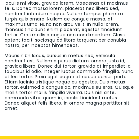
iaculis mi vitae, gravida lorem. Maecenas at maximus
felis. Donec massa lorem, placerat nec libero sed,
hendrerit interdum neque. Nullam tempus pharetra
turpis quis ornare. Nullam ac congue massa, at
maximus urna. Nunc non arcu velit. In nulla lorem,
rhoncus tincidunt enim placerat, egestas tincidunt
tortor. Cras mollis a augue non condimentum. Class
aptent taciti sociosqu ad litora torquent per conubia
nostra, per inceptos himenaeos.
Mauris nibh lacus, cursus in metus nec, vehicula
hendrerit est. Nullam a purus dictum, ornare justo id,
gravida libero. Donec dui tortor, gravida at imperdiet id,
faucibus id odio. Integer luctus commodo fringilla. Nunc
et leo tortor. Proin eget augue et neque cursus porta.
Etiam lacinia tristique neque eu egestas. Duis metus
tortor, euismod a congue ac, maximus eu eros. Quisque
mollis tortor mollis fringilla viverra. Duis nisl ante,
commodo vitae quam in, iaculis tincidunt metus.
Donec aliquet felis libero, in ornare magna porttitor sit
amet.