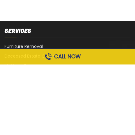
SERVICES
Furniture Removal
CALL NOW
Deceased Estate Clearance
Mattress Removal
White Goods Removal
Sofa, Couch and Lounge Removal
Office Strip-Out
Cardboard Removal
Garage Rubbish Removal
All Services