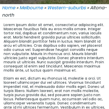
Home
»
Melbourne
»
Western-suburbs
» Altona-
north
Lorem ipsum dolor sit amet, consectetur adipiscing elit.
Maecenas faucibus felis eu eros mollis ornare. Integer
tortor nisl, dapibus et condimentum non, varius iaculis
erat. Morbi hendrerit gravida purus ultrices sollicitudin.
Aliquam blandit porttitor felis in luctus. Nam blandit id
arcu et ultricies. Cras dapibus odio sapien, vel placerat
odio cursus vel. Suspendisse feugiat convallis neque
non vulputate. Mauris in rhoncus orci. Mauris blandit
ultricies justo eget vulputate. Donec pharetra interdum
mauris ut ultrices. Nunc suscipit gravida interdum. Proin
consequat id enim sed tincidunt. Maecenas maximus
mollis ante, ut luctus quam maximus et.
Etiam ex est, dictum eu rhoncus id, molestie a orci. Ut
laoreet ullamcorper dui vel ultrices. Vivamus tincidunt
imperdiet nisl, et malesuada dolor mollis eget. Donec ut
turpis libero. Nullam laoreet, erat non mollis molestie,
turpis purus gravida dui, sed posuere sapien justo non
lacus. Pellentesque quam nunc, accumsan vel odio ac,
ullamcorper venenatis turpis. Donec condimentum
ante id mi ultrices fermentum. Vestibulum in ex ultrices,