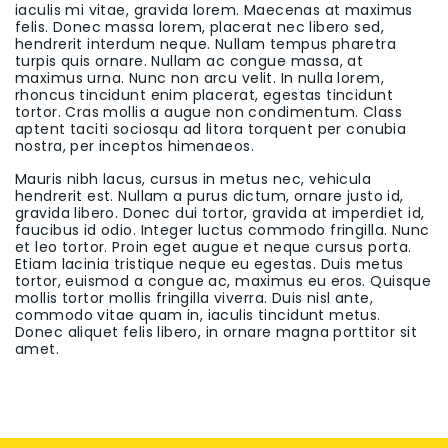
iaculis mi vitae, gravida lorem. Maecenas at maximus
felis. Donec massa lorem, placerat nec libero sed,
hendrerit interdum neque. Nullam tempus pharetra
turpis quis ornare. Nullam ac congue massa, at
maximus urna. Nunc non arcu velit. In nulla lorem,
rhoncus tincidunt enim placerat, egestas tincidunt
tortor. Cras mollis a augue non condimentum. Class
aptent taciti sociosqu ad litora torquent per conubia
nostra, per inceptos himenaeos.
Mauris nibh lacus, cursus in metus nec, vehicula
hendrerit est. Nullam a purus dictum, ornare justo id,
gravida libero. Donec dui tortor, gravida at imperdiet id,
faucibus id odio. Integer luctus commodo fringilla. Nunc
et leo tortor. Proin eget augue et neque cursus porta.
Etiam lacinia tristique neque eu egestas. Duis metus
tortor, euismod a congue ac, maximus eu eros. Quisque
mollis tortor mollis fringilla viverra. Duis nisl ante,
commodo vitae quam in, iaculis tincidunt metus.
Donec aliquet felis libero, in ornare magna porttitor sit
amet.