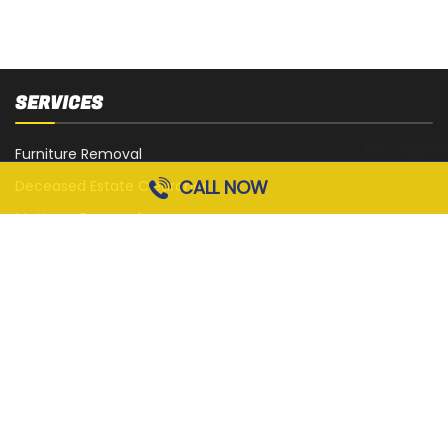
SERVICES
Furniture Removal
CALL NOW
Deceased Estate Clearance
Mattress Removal
White Goods Removal
Sofa, Couch and Lounge Removal
Office Strip-Out
Cardboard Removal
Garage Rubbish Removal
All Services