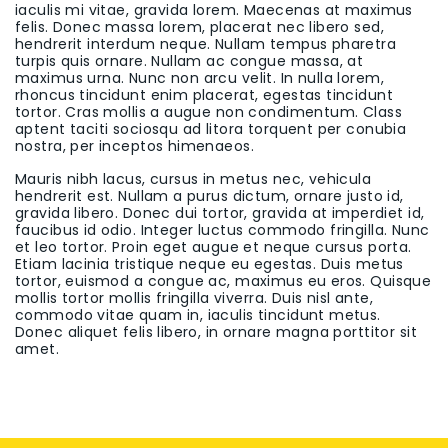
iaculis mi vitae, gravida lorem. Maecenas at maximus
felis. Donec massa lorem, placerat nec libero sed,
hendrerit interdum neque. Nullam tempus pharetra
turpis quis ornare. Nullam ac congue massa, at
maximus urna. Nunc non arcu velit. In nulla lorem,
rhoncus tincidunt enim placerat, egestas tincidunt
tortor. Cras mollis a augue non condimentum. Class
aptent taciti sociosqu ad litora torquent per conubia
nostra, per inceptos himenaeos.
Mauris nibh lacus, cursus in metus nec, vehicula
hendrerit est. Nullam a purus dictum, ornare justo id,
gravida libero. Donec dui tortor, gravida at imperdiet id,
faucibus id odio. Integer luctus commodo fringilla. Nunc
et leo tortor. Proin eget augue et neque cursus porta.
Etiam lacinia tristique neque eu egestas. Duis metus
tortor, euismod a congue ac, maximus eu eros. Quisque
mollis tortor mollis fringilla viverra. Duis nisl ante,
commodo vitae quam in, iaculis tincidunt metus.
Donec aliquet felis libero, in ornare magna porttitor sit
amet.