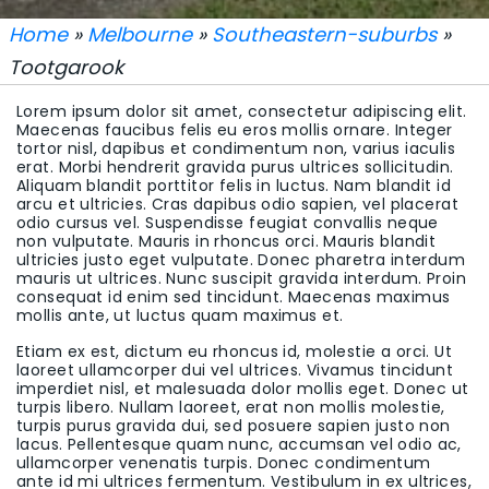
Home
»
Melbourne
»
Southeastern-suburbs
»
Tootgarook
Lorem ipsum dolor sit amet, consectetur adipiscing elit.
Maecenas faucibus felis eu eros mollis ornare. Integer
tortor nisl, dapibus et condimentum non, varius iaculis
erat. Morbi hendrerit gravida purus ultrices sollicitudin.
Aliquam blandit porttitor felis in luctus. Nam blandit id
arcu et ultricies. Cras dapibus odio sapien, vel placerat
odio cursus vel. Suspendisse feugiat convallis neque
non vulputate. Mauris in rhoncus orci. Mauris blandit
ultricies justo eget vulputate. Donec pharetra interdum
mauris ut ultrices. Nunc suscipit gravida interdum. Proin
consequat id enim sed tincidunt. Maecenas maximus
mollis ante, ut luctus quam maximus et.
Etiam ex est, dictum eu rhoncus id, molestie a orci. Ut
laoreet ullamcorper dui vel ultrices. Vivamus tincidunt
imperdiet nisl, et malesuada dolor mollis eget. Donec ut
turpis libero. Nullam laoreet, erat non mollis molestie,
turpis purus gravida dui, sed posuere sapien justo non
lacus. Pellentesque quam nunc, accumsan vel odio ac,
ullamcorper venenatis turpis. Donec condimentum
ante id mi ultrices fermentum. Vestibulum in ex ultrices,