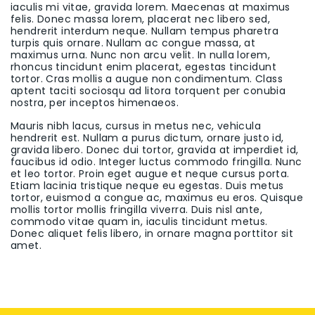
iaculis mi vitae, gravida lorem. Maecenas at maximus
felis. Donec massa lorem, placerat nec libero sed,
hendrerit interdum neque. Nullam tempus pharetra
turpis quis ornare. Nullam ac congue massa, at
maximus urna. Nunc non arcu velit. In nulla lorem,
rhoncus tincidunt enim placerat, egestas tincidunt
tortor. Cras mollis a augue non condimentum. Class
aptent taciti sociosqu ad litora torquent per conubia
nostra, per inceptos himenaeos.
Mauris nibh lacus, cursus in metus nec, vehicula
hendrerit est. Nullam a purus dictum, ornare justo id,
gravida libero. Donec dui tortor, gravida at imperdiet id,
faucibus id odio. Integer luctus commodo fringilla. Nunc
et leo tortor. Proin eget augue et neque cursus porta.
Etiam lacinia tristique neque eu egestas. Duis metus
tortor, euismod a congue ac, maximus eu eros. Quisque
mollis tortor mollis fringilla viverra. Duis nisl ante,
commodo vitae quam in, iaculis tincidunt metus.
Donec aliquet felis libero, in ornare magna porttitor sit
amet.