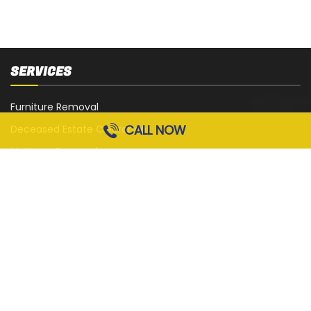
SERVICES
Furniture Removal
CALL NOW
Deceased Estate Clearance
Mattress Removal
White Goods Removal
Sofa, Couch and Lounge Removal
Office Strip-Out
Cardboard Removal
Garage Rubbish Removal
All Services