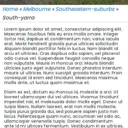
Home
»
Melbourne
»
Southeastern-suburbs
»
South-yarra
Lorem ipsum dolor sit amet, consectetur adipiscing elit.
Maecenas faucibus felis eu eros mollis ornare. Integer
tortor nisl, dapibus et condimentum non, varius iaculis
erat. Morbi hendrerit gravida purus ultrices sollicitudin.
Aliquam blandit porttitor felis in luctus. Nam blandit id
arcu et ultricies. Cras dapibus odio sapien, vel placerat
odio cursus vel. Suspendisse feugiat convallis neque
non vulputate. Mauris in rhoncus orci. Mauris blandit
ultricies justo eget vulputate. Donec pharetra interdum
mauris ut ultrices. Nunc suscipit gravida interdum. Proin
consequat id enim sed tincidunt. Maecenas maximus
mollis ante, ut luctus quam maximus et.
Etiam ex est, dictum eu rhoncus id, molestie a orci. Ut
laoreet ullamcorper dui vel ultrices. Vivamus tincidunt
imperdiet nisl, et malesuada dolor mollis eget. Donec ut
turpis libero. Nullam laoreet, erat non mollis molestie,
turpis purus gravida dui, sed posuere sapien justo non
lacus. Pellentesque quam nunc, accumsan vel odio ac,
ullamcorper venenatis turpis. Donec condimentum
ante id mi ultrices fermentum. Vestibulum in ex ultrices,