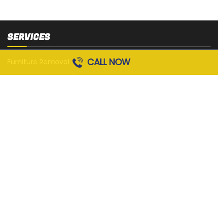
SERVICES
CALL NOW
Furniture Removal
Deceased Estate Clearance
Mattress Removal
White Goods Removal
Sofa, Couch and Lounge Removal
Office Strip-Out
Cardboard Removal
Garage Rubbish Removal
All Services
QUICK LINKS