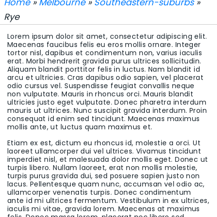
Home
»
Melbourne
»
Southeastern-suburbs
»
Rye
Lorem ipsum dolor sit amet, consectetur adipiscing elit.
Maecenas faucibus felis eu eros mollis ornare. Integer
tortor nisl, dapibus et condimentum non, varius iaculis
erat. Morbi hendrerit gravida purus ultrices sollicitudin.
Aliquam blandit porttitor felis in luctus. Nam blandit id
arcu et ultricies. Cras dapibus odio sapien, vel placerat
odio cursus vel. Suspendisse feugiat convallis neque
non vulputate. Mauris in rhoncus orci. Mauris blandit
ultricies justo eget vulputate. Donec pharetra interdum
mauris ut ultrices. Nunc suscipit gravida interdum. Proin
consequat id enim sed tincidunt. Maecenas maximus
mollis ante, ut luctus quam maximus et.
Etiam ex est, dictum eu rhoncus id, molestie a orci. Ut
laoreet ullamcorper dui vel ultrices. Vivamus tincidunt
imperdiet nisl, et malesuada dolor mollis eget. Donec ut
turpis libero. Nullam laoreet, erat non mollis molestie,
turpis purus gravida dui, sed posuere sapien justo non
lacus. Pellentesque quam nunc, accumsan vel odio ac,
ullamcorper venenatis turpis. Donec condimentum
ante id mi ultrices fermentum. Vestibulum in ex ultrices,
iaculis mi vitae, gravida lorem. Maecenas at maximus