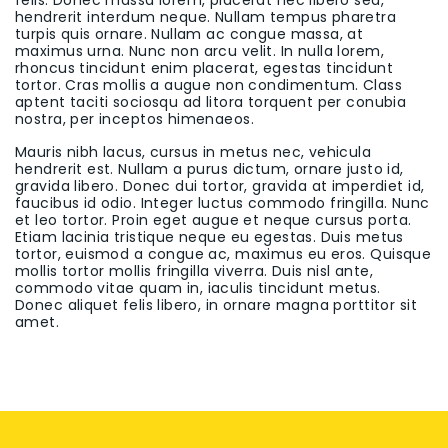
felis. Donec massa lorem, placerat nec libero sed,
hendrerit interdum neque. Nullam tempus pharetra
turpis quis ornare. Nullam ac congue massa, at
maximus urna. Nunc non arcu velit. In nulla lorem,
rhoncus tincidunt enim placerat, egestas tincidunt
tortor. Cras mollis a augue non condimentum. Class
aptent taciti sociosqu ad litora torquent per conubia
nostra, per inceptos himenaeos.
Mauris nibh lacus, cursus in metus nec, vehicula
hendrerit est. Nullam a purus dictum, ornare justo id,
gravida libero. Donec dui tortor, gravida at imperdiet id,
faucibus id odio. Integer luctus commodo fringilla. Nunc
et leo tortor. Proin eget augue et neque cursus porta.
Etiam lacinia tristique neque eu egestas. Duis metus
tortor, euismod a congue ac, maximus eu eros. Quisque
mollis tortor mollis fringilla viverra. Duis nisl ante,
commodo vitae quam in, iaculis tincidunt metus.
Donec aliquet felis libero, in ornare magna porttitor sit
amet.