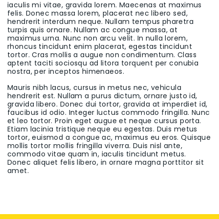
iaculis mi vitae, gravida lorem. Maecenas at maximus
felis. Donec massa lorem, placerat nec libero sed,
hendrerit interdum neque. Nullam tempus pharetra
turpis quis ornare. Nullam ac congue massa, at
maximus urna. Nunc non arcu velit. In nulla lorem,
rhoncus tincidunt enim placerat, egestas tincidunt
tortor. Cras mollis a augue non condimentum. Class
aptent taciti sociosqu ad litora torquent per conubia
nostra, per inceptos himenaeos.
Mauris nibh lacus, cursus in metus nec, vehicula
hendrerit est. Nullam a purus dictum, ornare justo id,
gravida libero. Donec dui tortor, gravida at imperdiet id,
faucibus id odio. Integer luctus commodo fringilla. Nunc
et leo tortor. Proin eget augue et neque cursus porta.
Etiam lacinia tristique neque eu egestas. Duis metus
tortor, euismod a congue ac, maximus eu eros. Quisque
mollis tortor mollis fringilla viverra. Duis nisl ante,
commodo vitae quam in, iaculis tincidunt metus.
Donec aliquet felis libero, in ornare magna porttitor sit
amet.