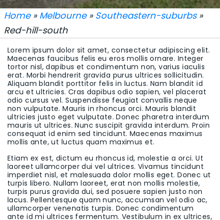
Home
»
Melbourne
»
Southeastern-suburbs
»
Red-hill-south
Lorem ipsum dolor sit amet, consectetur adipiscing elit.
Maecenas faucibus felis eu eros mollis ornare. Integer
tortor nisl, dapibus et condimentum non, varius iaculis
erat. Morbi hendrerit gravida purus ultrices sollicitudin.
Aliquam blandit porttitor felis in luctus. Nam blandit id
arcu et ultricies. Cras dapibus odio sapien, vel placerat
odio cursus vel. Suspendisse feugiat convallis neque
non vulputate. Mauris in rhoncus orci. Mauris blandit
ultricies justo eget vulputate. Donec pharetra interdum
mauris ut ultrices. Nunc suscipit gravida interdum. Proin
consequat id enim sed tincidunt. Maecenas maximus
mollis ante, ut luctus quam maximus et.
Etiam ex est, dictum eu rhoncus id, molestie a orci. Ut
laoreet ullamcorper dui vel ultrices. Vivamus tincidunt
imperdiet nisl, et malesuada dolor mollis eget. Donec ut
turpis libero. Nullam laoreet, erat non mollis molestie,
turpis purus gravida dui, sed posuere sapien justo non
lacus. Pellentesque quam nunc, accumsan vel odio ac,
ullamcorper venenatis turpis. Donec condimentum
ante id mi ultrices fermentum. Vestibulum in ex ultrices,