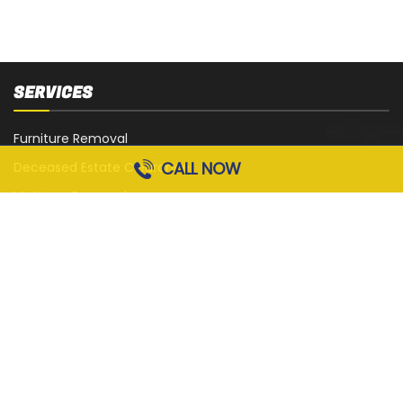
SERVICES
Furniture Removal
CALL NOW
Deceased Estate Clearance
Mattress Removal
White Goods Removal
Sofa, Couch and Lounge Removal
Office Strip-Out
Cardboard Removal
Garage Rubbish Removal
All Services