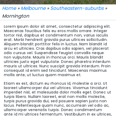
Home
»
Melbourne
»
Southeastern-suburbs
»
Mornington
Lorem ipsum dolor sit amet, consectetur adipiscing elit.
Maecenas faucibus felis eu eros mollis ornare. Integer
tortor nisl, dapibus et condimentum non, varius iaculis
erat. Morbi hendrerit gravida purus ultrices sollicitudin.
Aliquam blandit porttitor felis in luctus. Nam blandit id
arcu et ultricies. Cras dapibus odio sapien, vel placerat
odio cursus vel. Suspendisse feugiat convallis neque
non vulputate. Mauris in rhoncus orci. Mauris blandit
ultricies justo eget vulputate. Donec pharetra interdum
mauris ut ultrices. Nunc suscipit gravida interdum. Proin
consequat id enim sed tincidunt. Maecenas maximus
mollis ante, ut luctus quam maximus et.
Etiam ex est, dictum eu rhoncus id, molestie a orci. Ut
laoreet ullamcorper dui vel ultrices. Vivamus tincidunt
imperdiet nisl, et malesuada dolor mollis eget. Donec ut
turpis libero. Nullam laoreet, erat non mollis molestie,
turpis purus gravida dui, sed posuere sapien justo non
lacus. Pellentesque quam nunc, accumsan vel odio ac,
ullamcorper venenatis turpis. Donec condimentum
ante id mi ultrices fermentum. Vestibulum in ex ultrices,