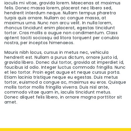
iaculis mi vitae, gravida lorem. Maecenas at maximus
felis. Donec massa lorem, placerat nec libero sed,
hendrerit interdum neque. Nullam tempus pharetra
turpis quis ornare. Nullam ac congue massa, at
maximus urna. Nunc non arcu velit. In nulla lorem,
rhoncus tincidunt enim placerat, egestas tincidunt
tortor. Cras mollis a augue non condimentum. Class
aptent taciti sociosqu ad litora torquent per conubia
nostra, per inceptos himenaeos.
Mauris nibh lacus, cursus in metus nec, vehicula
hendrerit est. Nullam a purus dictum, ornare justo id,
gravida libero. Donec dui tortor, gravida at imperdiet id,
faucibus id odio. Integer luctus commodo fringilla. Nunc
et leo tortor. Proin eget augue et neque cursus porta.
Etiam lacinia tristique neque eu egestas. Duis metus
tortor, euismod a congue ac, maximus eu eros. Quisque
mollis tortor mollis fringilla viverra. Duis nisl ante,
commodo vitae quam in, iaculis tincidunt metus.
Donec aliquet felis libero, in ornare magna porttitor sit
amet.