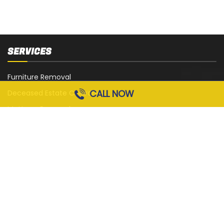
SERVICES
Furniture Removal
CALL NOW
Deceased Estate Clearance
Mattress Removal
White Goods Removal
Sofa, Couch and Lounge Removal
Office Strip-Out
Cardboard Removal
Garage Rubbish Removal
All Services