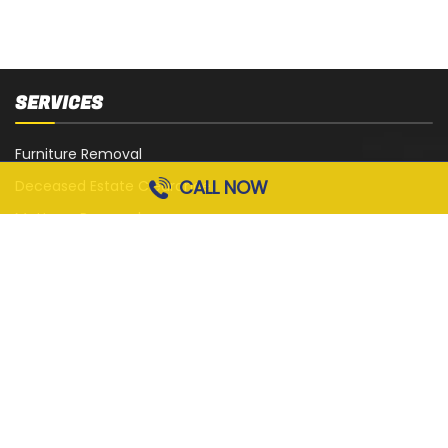
SERVICES
Furniture Removal
CALL NOW
Deceased Estate Clearance
Mattress Removal
White Goods Removal
Sofa, Couch and Lounge Removal
Office Strip-Out
Cardboard Removal
Garage Rubbish Removal
All Services