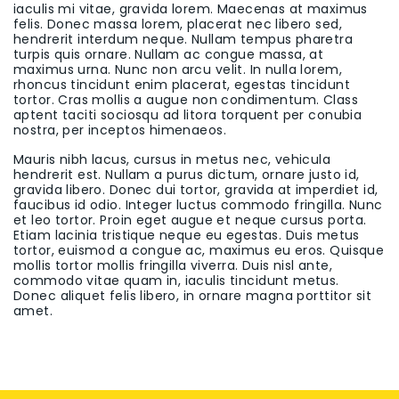
iaculis mi vitae, gravida lorem. Maecenas at maximus
felis. Donec massa lorem, placerat nec libero sed,
hendrerit interdum neque. Nullam tempus pharetra
turpis quis ornare. Nullam ac congue massa, at
maximus urna. Nunc non arcu velit. In nulla lorem,
rhoncus tincidunt enim placerat, egestas tincidunt
tortor. Cras mollis a augue non condimentum. Class
aptent taciti sociosqu ad litora torquent per conubia
nostra, per inceptos himenaeos.
Mauris nibh lacus, cursus in metus nec, vehicula
hendrerit est. Nullam a purus dictum, ornare justo id,
gravida libero. Donec dui tortor, gravida at imperdiet id,
faucibus id odio. Integer luctus commodo fringilla. Nunc
et leo tortor. Proin eget augue et neque cursus porta.
Etiam lacinia tristique neque eu egestas. Duis metus
tortor, euismod a congue ac, maximus eu eros. Quisque
mollis tortor mollis fringilla viverra. Duis nisl ante,
commodo vitae quam in, iaculis tincidunt metus.
Donec aliquet felis libero, in ornare magna porttitor sit
amet.