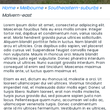
Home
»
Melbourne
»
Southeastern-suburbs
»
Malvern-east
Lorem ipsum dolor sit amet, consectetur adipiscing elit.
Maecenas faucibus felis eu eros mollis ornare. Integer
tortor nisl, dapibus et condimentum non, varius iaculis
erat. Morbi hendrerit gravida purus ultrices sollicitudin.
Aliquam blandit porttitor felis in luctus. Nam blandit id
arcu et ultricies. Cras dapibus odio sapien, vel placerat
odio cursus vel. Suspendisse feugiat convallis neque
non vulputate. Mauris in rhoncus orci. Mauris blandit
ultricies justo eget vulputate. Donec pharetra interdum
mauris ut ultrices. Nunc suscipit gravida interdum. Proin
consequat id enim sed tincidunt. Maecenas maximus
mollis ante, ut luctus quam maximus et.
Etiam ex est, dictum eu rhoncus id, molestie a orci. Ut
laoreet ullamcorper dui vel ultrices. Vivamus tincidunt
imperdiet nisl, et malesuada dolor mollis eget. Donec ut
turpis libero. Nullam laoreet, erat non mollis molestie,
turpis purus gravida dui, sed posuere sapien justo non
lacus. Pellentesque quam nunc, accumsan vel odio ac,
ullamcorper venenatis turpis. Donec condimentum
ante id mi ultrices fermentum. Vestibulum in ex ultrices,