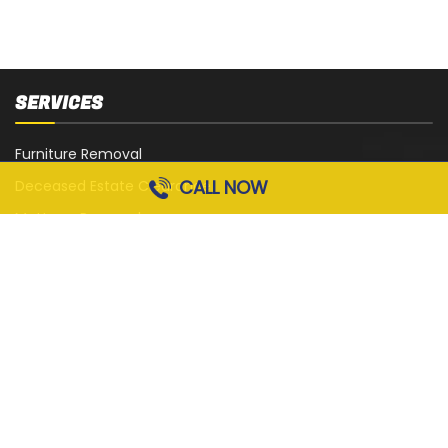
SERVICES
Furniture Removal
CALL NOW
Deceased Estate Clearance
Mattress Removal
White Goods Removal
Sofa, Couch and Lounge Removal
Office Strip-Out
Cardboard Removal
Garage Rubbish Removal
All Services