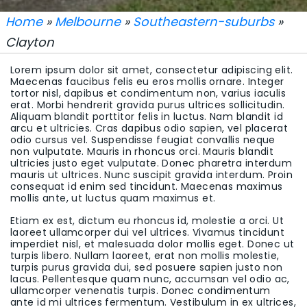
Home
»
Melbourne
»
Southeastern-suburbs
»
Clayton
Lorem ipsum dolor sit amet, consectetur adipiscing elit.
Maecenas faucibus felis eu eros mollis ornare. Integer
tortor nisl, dapibus et condimentum non, varius iaculis
erat. Morbi hendrerit gravida purus ultrices sollicitudin.
Aliquam blandit porttitor felis in luctus. Nam blandit id
arcu et ultricies. Cras dapibus odio sapien, vel placerat
odio cursus vel. Suspendisse feugiat convallis neque
non vulputate. Mauris in rhoncus orci. Mauris blandit
ultricies justo eget vulputate. Donec pharetra interdum
mauris ut ultrices. Nunc suscipit gravida interdum. Proin
consequat id enim sed tincidunt. Maecenas maximus
mollis ante, ut luctus quam maximus et.
Etiam ex est, dictum eu rhoncus id, molestie a orci. Ut
laoreet ullamcorper dui vel ultrices. Vivamus tincidunt
imperdiet nisl, et malesuada dolor mollis eget. Donec ut
turpis libero. Nullam laoreet, erat non mollis molestie,
turpis purus gravida dui, sed posuere sapien justo non
lacus. Pellentesque quam nunc, accumsan vel odio ac,
ullamcorper venenatis turpis. Donec condimentum
ante id mi ultrices fermentum. Vestibulum in ex ultrices,