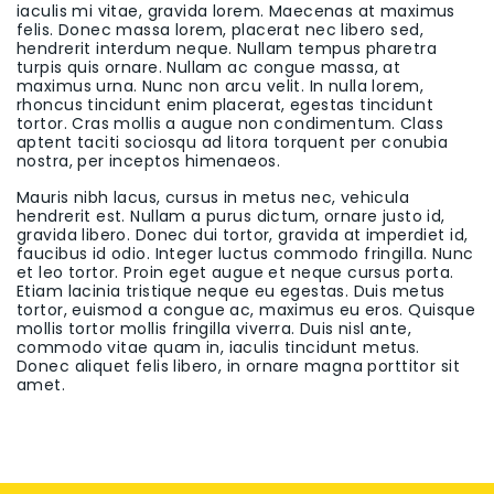
iaculis mi vitae, gravida lorem. Maecenas at maximus
felis. Donec massa lorem, placerat nec libero sed,
hendrerit interdum neque. Nullam tempus pharetra
turpis quis ornare. Nullam ac congue massa, at
maximus urna. Nunc non arcu velit. In nulla lorem,
rhoncus tincidunt enim placerat, egestas tincidunt
tortor. Cras mollis a augue non condimentum. Class
aptent taciti sociosqu ad litora torquent per conubia
nostra, per inceptos himenaeos.
Mauris nibh lacus, cursus in metus nec, vehicula
hendrerit est. Nullam a purus dictum, ornare justo id,
gravida libero. Donec dui tortor, gravida at imperdiet id,
faucibus id odio. Integer luctus commodo fringilla. Nunc
et leo tortor. Proin eget augue et neque cursus porta.
Etiam lacinia tristique neque eu egestas. Duis metus
tortor, euismod a congue ac, maximus eu eros. Quisque
mollis tortor mollis fringilla viverra. Duis nisl ante,
commodo vitae quam in, iaculis tincidunt metus.
Donec aliquet felis libero, in ornare magna porttitor sit
amet.